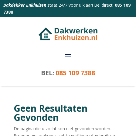
Dakdekker Enkhuizen
staat 24/7 voor u klaar! Bel direct:
085 109
7388
BEL:
085 109 7388
Geen Resultaten
Gevonden
De pagina die u zocht kon niet gevonden worden.
Probeer uw zoekopdracht te verfijnen of gebruik de